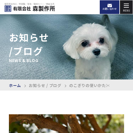
精密板金加工／制御盤／筐体／機械カバー／検査治具
お問い合わせ
MENU
お知らせ
/ブログ
NEWS & BLOG
ホーム
お知らせ / ブログ
のこぎりの使いかた✂