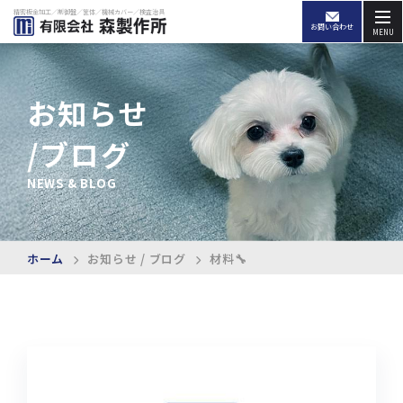
精密板金加工／制御盤／筐体／機械カバー／検査治具
お問い合わせ
MENU
お知らせ
/ブログ
NEWS & BLOG
ホーム
お知らせ / ブログ
材料🔧