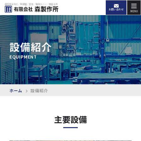
精密板金加工／制御盤／筐体／機械カバー／検査治具
お問い合わせ
MENU
設備紹介
EQUIPMENT
ホーム
設備紹介
主要設備