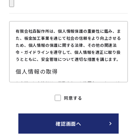
有限会社森製作所は、個人情報保護の重要性に鑑み、ま
た、板金加工事業を通じて社会の信頼をより向上させる
ため、個人情報の保護に関する法律、その他の関連法
令・ガイドラインを遵守して、個人情報を適正に取り扱
うとともに、安全管理について適切な措置を講じます。
個人情報の取得
お客様の個人情報は、業務上必要な範囲内で、かつ、適
法で公正な手段により取得します。
同意する
個人情報の利用目的
お客様からの板金加工事業等の委託を受けて取得した個
人情報を、以下の利用目的の範囲内で利用します。その
確認画面へ
他の目的に利用することはありません。
利用目的を変更する場合には、その内容をご本人に対