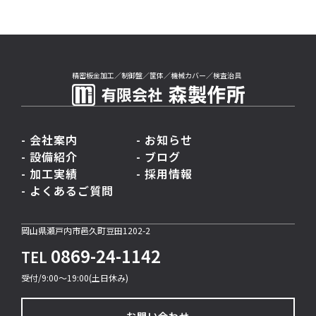
し、原則として書面等により通知し、またはホームペー
ジ等により公表します。
・板金加工事業及びこれらに付帯・関連するサービスを
提供するため
精密板金加工／制御盤／筐体／機械カバー／検査治具
・お客様への報告、必要な処理等を行うため
・事業及び各種サービスに関する案内等を行うため
・各種サービスの研究、開発、改善等及びこれらに付随
する調査、分析等を行うため
- 会社案内
- お知らせ
・業務担当者間の円滑な連絡を行うため
- 設備紹介
- ブログ
・法令への対応事務を実施するため
- 加工実績
- 採用情報
・その他上記に付随する業務を実施するため
- よくあるご質問
個人データの安全管理措置
岡山県瀬戸内市邑久町豆田1202-2
お客様の個人情報は、漏えい、滅失または毀損の防止そ
0869-24-1142
TEL
の他の個人情報の安全管理のため、十分なセキュリティ
対策を講じるとともに、利用目的の達成に必要とされる
受付/9:00〜19:00(土日休み)
正確性・最新性を確保するために適切な措置を講じてい
ます。
お問い合わせ